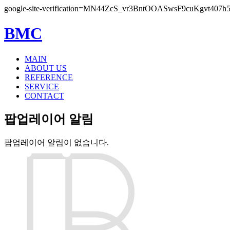
google-site-verification=MN44ZcS_vr3BntOOASwsF9cuKgvt407h
BMC
MAIN
ABOUT US
REFERENCE
SERVICE
CONTACT
팝업레이어 알림
팝업레이어 알림이 없습니다.